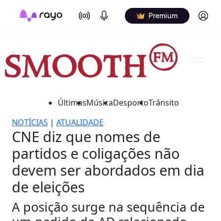
On Air
Podcasts
Log in
Premium
Últimas
Música
Desporto
Trânsito
NOTÍCIAS
|
ATUALIDADE
CNE diz que nomes de
partidos e coligações não
devem ser abordados em dia
de eleições
A posição surge na sequência de