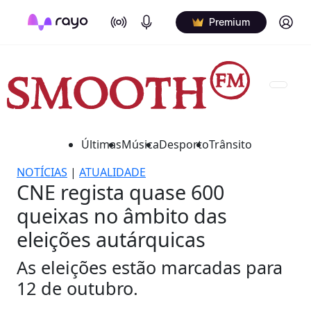
On Air
Podcasts
Log in
Premium
Últimas
Música
Desporto
Trânsito
NOTÍCIAS
|
ATUALIDADE
CNE regista quase 600
queixas no âmbito das
eleições autárquicas
As eleições estão marcadas para
12 de outubro.