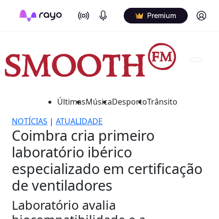
On Air
Podcasts
Log in
Premium
Últimas
Música
Desporto
Trânsito
NOTÍCIAS
|
ATUALIDADE
Coimbra cria primeiro
laboratório ibérico
especializado em certificação
de ventiladores
Laboratório avalia