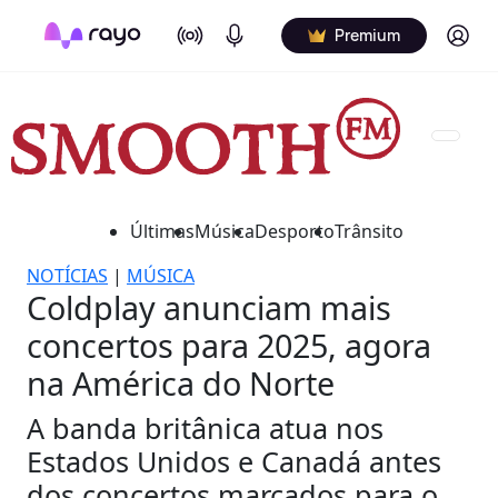
On Air
Podcasts
Log in
Premium
Últimas
Música
Desporto
Trânsito
NOTÍCIAS
|
MÚSICA
Coldplay anunciam mais
concertos para 2025, agora
na América do Norte
A banda britânica atua nos
Estados Unidos e Canadá antes
dos concertos marcados para o