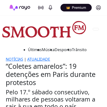
On Air
Podcasts
Log in
Premium
Últimas
Música
Desporto
Trânsito
NOTÍCIAS
|
ATUALIDADE
“Coletes amarelos”: 19
detenções em Paris durante
protestos
Pelo 17.º sábado consecutivo,
milhares de pessoas voltaram a
sair à rua em todo o país.