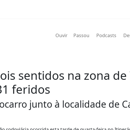
Ouvir
Passou
Podcasts
De
dois sentidos na zona d
1 feridos
carro junto à localidade de C
o rodoviária ocorrida esta tarde de quarta-feira no Itinerá