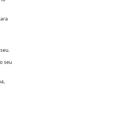
para
iseu.
 o seu
ma,