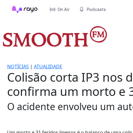
On Air
Podcasts
NOTÍCIAS
|
ATUALIDADE
Colisão corta IP3 nos 
confirma um morto e 3
O acidente envolveu um auto
Um morto e 31 feridos ligeiros é o balanço de uma colisã