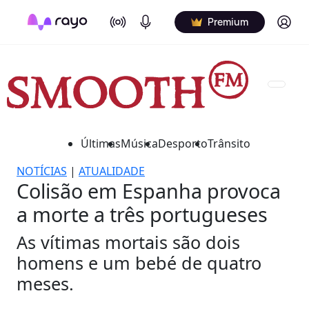
On Air
Podcasts
Log in
Premium
Últimas
Música
Desporto
Trânsito
NOTÍCIAS
|
ATUALIDADE
Colisão em Espanha provoca
a morte a três portugueses
As vítimas mortais são dois
homens e um bebé de quatro
meses.