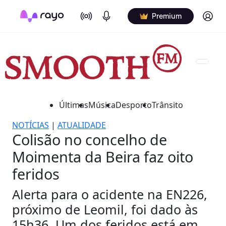
On Air
Podcasts
Log in
Premium
Últimas
Música
Desporto
Trânsito
NOTÍCIAS
|
ATUALIDADE
Colisão no concelho de
Moimenta da Beira faz oito
feridos
Alerta para o acidente na EN226,
próximo de Leomil, foi dado às
15h36. Um dos feridos está em