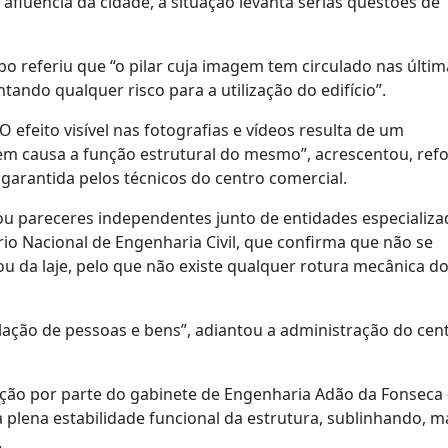
fluência da cidade, a situação levanta sérias questões de
o referiu que “o pilar cuja imagem tem circulado nas últi
ando qualquer risco para a utilização do edifício”.
O efeito visível nas fotografias e vídeos resulta de um
em causa a função estrutural do mesmo”, acrescentou, ref
 garantida pelos técnicos do centro comercial.
tou pareceres independentes junto de entidades especializ
rio Nacional de Engenharia Civil, que confirma que não se
 da laje, pelo que não existe qualquer rotura mecânica do 
lação de pessoas e bens”, adiantou a administração do cen
ão por parte do gabinete de Engenharia Adão da Fonseca 
 plena estabilidade funcional da estrutura, sublinhando, 
.