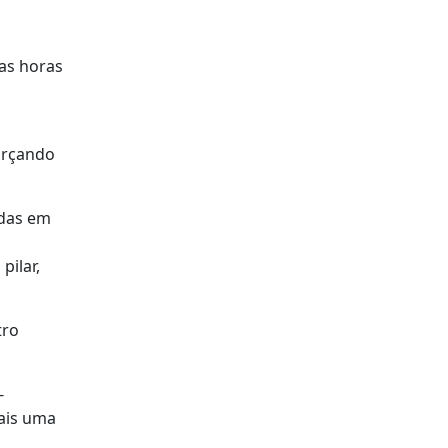
mas horas
orçando
adas em
pilar,
tro
-
mais uma