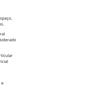
espaço,
es.
ral
nsiderado
ticular
ncial
a
 e