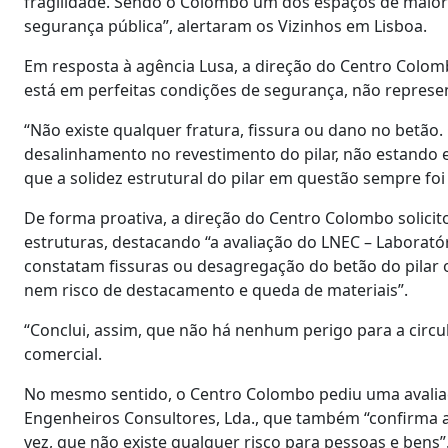
fragilidade. Sendo o Colombo um dos espaços de maior a
segurança pública”, alertaram os Vizinhos em Lisboa.
Em resposta à agência Lusa, a direção do Centro Colomb
está em perfeitas condições de segurança, não represent
“Não existe qualquer fratura, fissura ou dano no betão. 
desalinhamento no revestimento do pilar, não estando 
que a solidez estrutural do pilar em questão sempre foi
De forma proativa, a direção do Centro Colombo solici
estruturas, destacando “a avaliação do LNEC – Laborató
constatam fissuras ou desagregação do betão do pilar ou
nem risco de destacamento e queda de materiais”.
“Conclui, assim, que não há nenhum perigo para a circu
comercial.
No mesmo sentido, o Centro Colombo pediu uma avaliaç
Engenheiros Consultores, Lda., que também “confirma a
vez, que não existe qualquer risco para pessoas e bens”