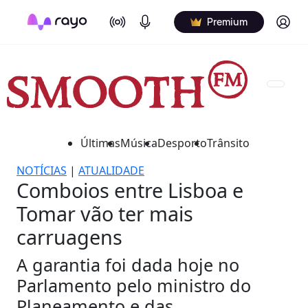
On Air
Podcasts
Log in
Premium
Últimas
Música
Desporto
Trânsito
NOTÍCIAS
|
ATUALIDADE
Comboios entre Lisboa e
Tomar vão ter mais
carruagens
A garantia foi dada hoje no
Parlamento pelo ministro do
Planeamento e das