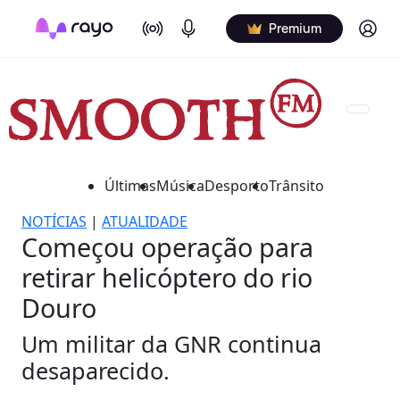
On Air
Podcasts
Log in
Premium
Últimas
Música
Desporto
Trânsito
NOTÍCIAS
|
ATUALIDADE
Começou operação para
retirar helicóptero do rio
Douro
Um militar da GNR continua
desaparecido.