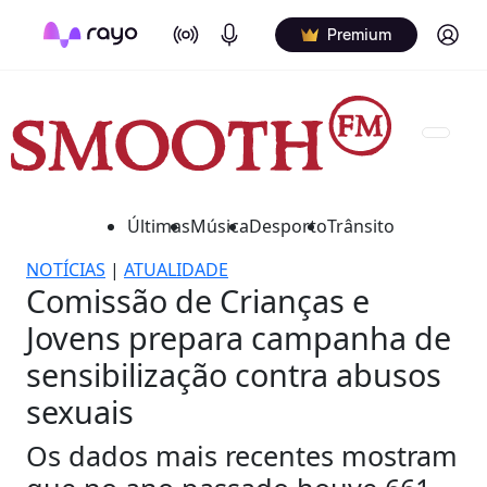
On Air
Podcasts
Log in
Premium
Últimas
Música
Desporto
Trânsito
NOTÍCIAS
|
ATUALIDADE
Comissão de Crianças e
Jovens prepara campanha de
sensibilização contra abusos
sexuais
Os dados mais recentes mostram