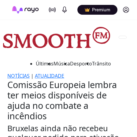
On Air
Podcasts
Log in
Premium
Últimas
Música
Desporto
Trânsito
NOTÍCIAS
|
ATUALIDADE
Comissão Europeia lembra
ter meios disponíveis de
ajuda no combate a
incêndios
Bruxelas ainda não recebeu