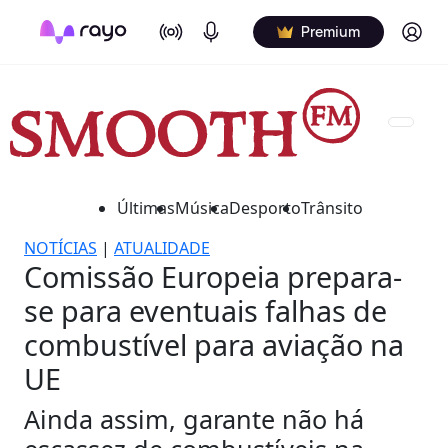
On Air
Podcasts
Log in
Premium
Últimas
Música
Desporto
Trânsito
NOTÍCIAS
|
ATUALIDADE
Comissão Europeia prepara-
se para eventuais falhas de
combustível para aviação na
UE
Ainda assim, garante não há