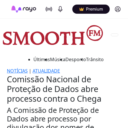
On Air
Podcasts
Log in
Premium
Últimas
Música
Desporto
Trânsito
NOTÍCIAS
|
ATUALIDADE
Comissão Nacional de
Proteção de Dados abre
processo contra o Chega
A Comissão de Proteção de
Dados abre processo por
divulgação dos nomes de