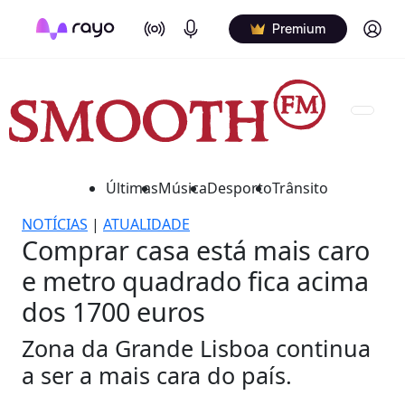
On Air
Podcasts
Log in
Premium
Últimas
Música
Desporto
Trânsito
NOTÍCIAS
|
ATUALIDADE
Comprar casa está mais caro
e metro quadrado fica acima
dos 1700 euros
Zona da Grande Lisboa continua
a ser a mais cara do país.