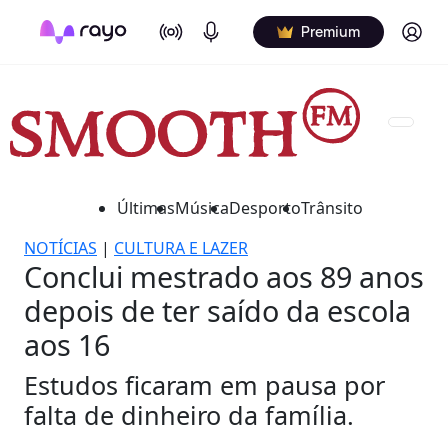
On Air
Podcasts
Log in
Premium
Últimas
Música
Desporto
Trânsito
NOTÍCIAS
|
CULTURA E LAZER
Conclui mestrado aos 89 anos
depois de ter saído da escola
aos 16
Estudos ficaram em pausa por
falta de dinheiro da família.