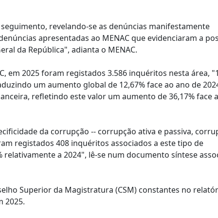
er seguimento, revelando-se as denúncias manifestamente
s denúncias apresentadas ao MENAC que evidenciaram a pos
Geral da República", adianta o MENAC.
, em 2025 foram registados 3.586 inquéritos nesta área, "
traduzindo um aumento global de 12,67% face ao ano de 2024
nanceira, refletindo este valor um aumento de 36,17% face 
cificidade da corrupção -- corrupção ativa e passiva, corr
foram registados 408 inquéritos associados a este tipo de
% relativamente a 2024", lê-se num documento síntese asso
selho Superior da Magistratura (CSM) constantes no relató
m 2025.