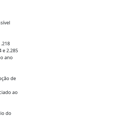
sível
1.218
 e 2.285
ao ano
upção de
ciado ao
rio do