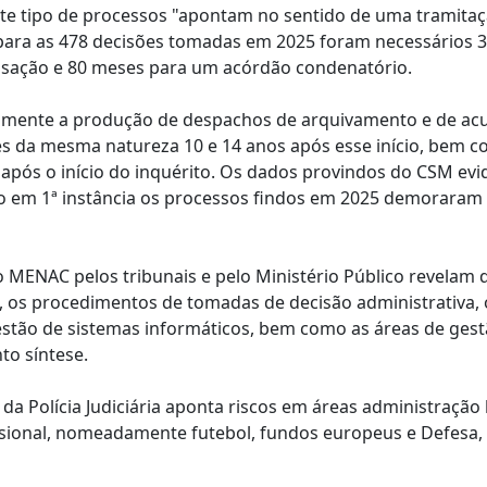
ste tipo de processos "apontam no sentido de uma tramita
para as 478 decisões tomadas em 2025 foram necessários 
sação e 80 meses para um acórdão condenatório.
amente a produção de despachos de arquivamento e de ac
s da mesma natureza 10 e 14 anos após esse início, bem c
após o início do inquérito. Os dados provindos do CSM evi
são em 1ª instância os processos findos em 2025 demorara
 MENAC pelos tribunais e pelo Ministério Público revelam 
, os procedimentos de tomadas de decisão administrativa, 
gestão de sistemas informáticos, bem como as áreas de ges
to síntese.
a Polícia Judiciária aponta riscos em áreas administração l
issional, nomeadamente futebol, fundos europeus e Defesa,