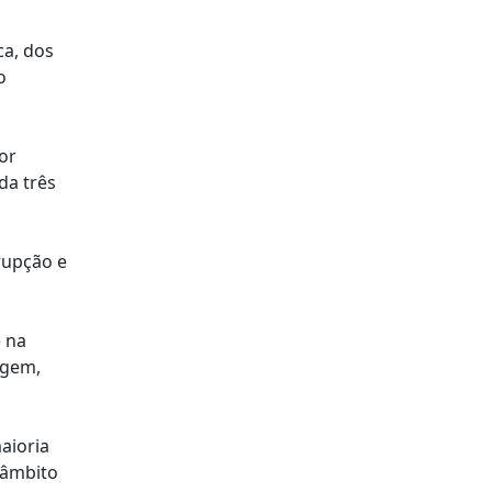
ca, dos
o
or
da três
rupção e
 na
agem,
aioria
 âmbito