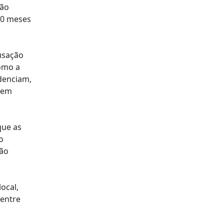
ção
30 meses
usação
omo a
denciam,
m em
que as
o
tão
ocal,
 entre