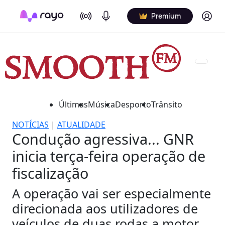
On Air
Podcasts
Log in
Premium
Últimas
Música
Desporto
Trânsito
NOTÍCIAS
|
ATUALIDADE
Condução agressiva... GNR
inicia terça-feira operação de
fiscalização
A operação vai ser especialmente
direcionada aos utilizadores de
veículos de duas rodas a motor.