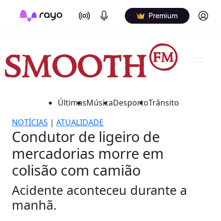
On Air
Podcasts
Log in
Premium
Últimas
Música
Desporto
Trânsito
NOTÍCIAS
|
ATUALIDADE
Condutor de ligeiro de
mercadorias morre em
colisão com camião
Acidente aconteceu durante a
manhã.