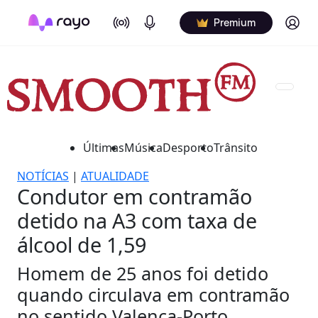
On Air
Podcasts
Log in
Premium
Últimas
Música
Desporto
Trânsito
NOTÍCIAS
|
ATUALIDADE
Condutor em contramão
detido na A3 com taxa de
álcool de 1,59
Homem de 25 anos foi detido
quando circulava em contramão
no sentido Valença-Porto.