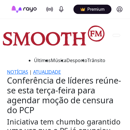
On Air
Podcasts
Log in
Premium
Últimas
Música
Desporto
Trânsito
NOTÍCIAS
|
ATUALIDADE
Conferência de líderes reúne-
se esta terça-feira para
agendar moção de censura
do PCP
Iniciativa tem chumbo garantido