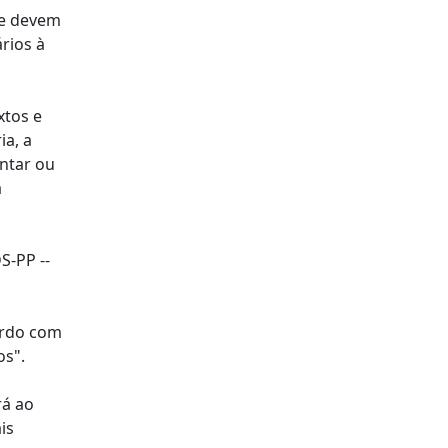
se devem
rios à
xtos e
ia, a
ntar ou
a
S-PP --
cordo com
os".
rá ao
is