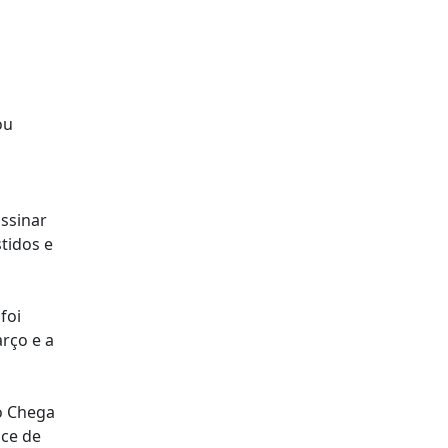
ou
assinar
tidos e
foi
rço e a
o Chega
sce de