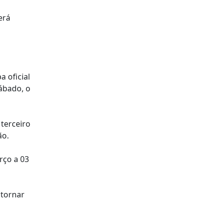
erá
 oficial
sábado, o
 terceiro
ão.
rço a 03
 tornar