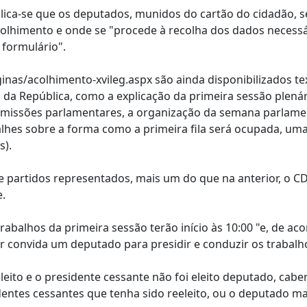
plica-se que os deputados, munidos do cartão do cidadão, 
acolhimento e onde se "procede à recolha dos dados necessá
formulário".
as/acolhimento-xvileg.aspx são ainda disponibilizados te
da República, como a explicação da primeira sessão plenár
comissões parlamentares, a organização da semana parlame
alhes sobre a forma como a primeira fila será ocupada, um
s).
ve partidos representados, mais um do que na anterior, o CD
e.
rabalhos da primeira sessão terão início às 10:00 "e, de a
r convida um deputado para presidir e conduzir os trabalh
eito e o presidente cessante não foi eleito deputado, cabe
dentes cessantes que tenha sido reeleito, ou o deputado ma