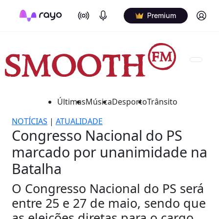
On Air
Podcasts
Log in
Premium
Últimas
Música
Desporto
Trânsito
NOTÍCIAS
|
ATUALIDADE
Congresso Nacional do PS
marcado por unanimidade na
Batalha
O Congresso Nacional do PS será
entre 25 e 27 de maio, sendo que
as eleições diretas para o cargo