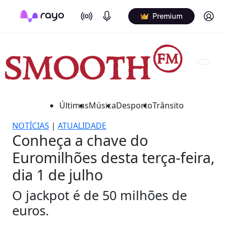
On Air
Podcasts
Log in
Premium
Últimas
Música
Desporto
Trânsito
NOTÍCIAS
|
ATUALIDADE
Conheça a chave do
Euromilhões desta terça-feira,
dia 1 de julho
O jackpot é de 50 milhões de
euros.