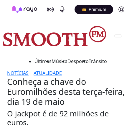
On Air
Podcasts
Log in
Premium
Últimas
Música
Desporto
Trânsito
NOTÍCIAS
|
ATUALIDADE
Conheça a chave do
Euromilhões desta terça-feira,
dia 19 de maio
O jackpot é de 92 milhões de
euros.