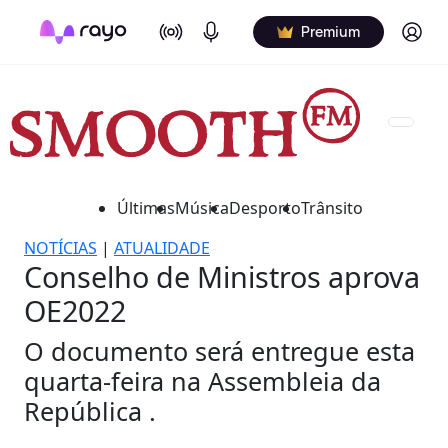
On Air
Podcasts
Log in
Premium
Últimas
Música
Desporto
Trânsito
NOTÍCIAS
|
ATUALIDADE
Conselho de Ministros aprova
OE2022
O documento será entregue esta
quarta-feira na Assembleia da
República .