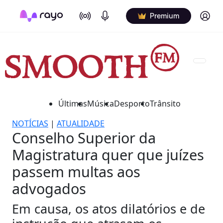
On Air
Podcasts
Log in
Premium
Últimas
Música
Desporto
Trânsito
NOTÍCIAS
|
ATUALIDADE
Conselho Superior da
Magistratura quer que juízes
passem multas aos
advogados
Em causa, os atos dilatórios e de