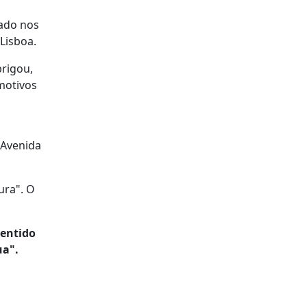
bado nos
Lisboa.
brigou,
 motivos
 Avenida
ura". O
sentido
ua".