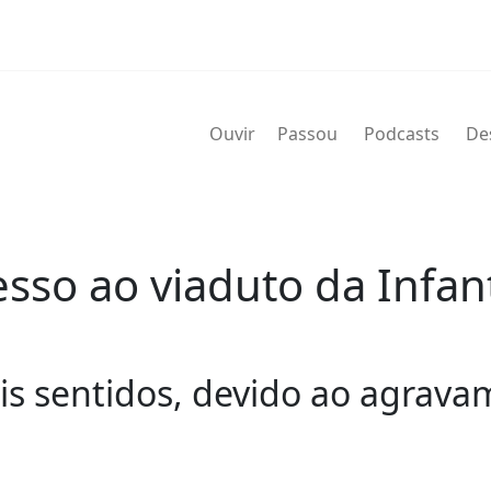
Ouvir
Passou
Podcasts
De
esso ao viaduto da Infa
ois sentidos, devido ao agrav