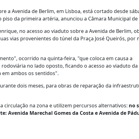
bre a Avenida de Berlim, em Lisboa, está cortado desde sá
piso da primeira artéria, anunciou a Câmara Municipal de 
enrique, no acesso ao viaduto sobre a Avenida de Berlim, o
 duas vias provenientes do túnel da Praça José Queirós, por
ento", ocorrido na quinta-feira, "que coloca em causa a
ão rodoviária no lado oposto, ficando o acesso ao viaduto da
da em ambos os sentidos".
durante dois meses, para obras de reparação da infraestrut
 circulação na zona e utilizem percursos alternativos:
no 
 Norte: Avenida Marechal Gomes da Costa e Avenida de Pád