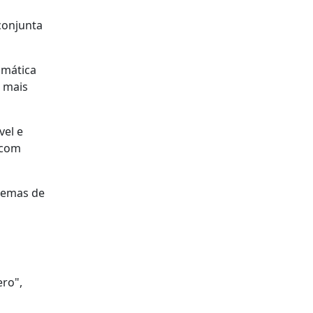
conjunta
imática
 mais
vel e
 com
stemas de
ro",