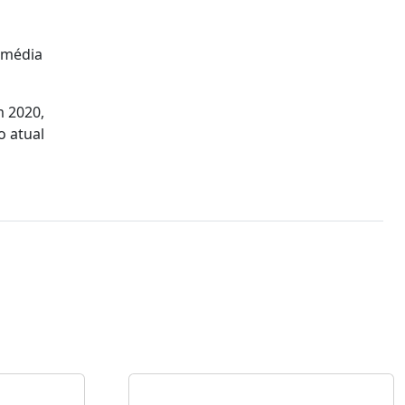
 média
m 2020,
 atual