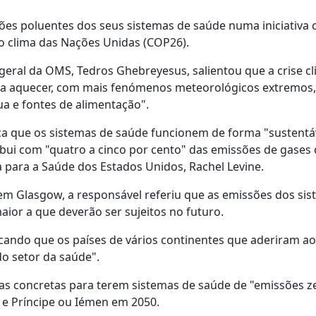
es poluentes dos seus sistemas de saúde numa iniciativa 
o clima das Nações Unidas (COP26).
eral da OMS, Tedros Ghebreyesus, salientou que a crise cl
a a aquecer, com mais fenómenos meteorológicos extremos,
ua e fontes de alimentação".
 que os sistemas de saúde funcionem de forma "sustentá
bui com "quatro a cinco por cento" das emissões de gases
ta para a Saúde dos Estados Unidos, Rachel Levine.
 em Glasgow, a responsável referiu que as emissões dos si
or a que deverão ser sujeitos no futuro.
icando que os países de vários continentes que aderiram ao
o setor da saúde".
s concretas para terem sistemas de saúde de "emissões ze
 e Príncipe ou Iémen em 2050.