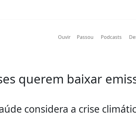
Ouvir
Passou
Podcasts
De
ses querem baixar emis
úde considera a crise climáti