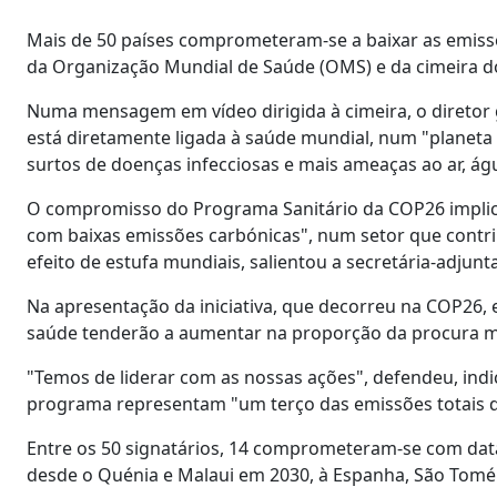
Mais de 50 países comprometeram-se a baixar as emissõ
da Organização Mundial de Saúde (OMS) e da cimeira d
Numa mensagem em vídeo dirigida à cimeira, o diretor g
está diretamente ligada à saúde mundial, num "planet
surtos de doenças infecciosas e mais ameaças ao ar, ág
O compromisso do Programa Sanitário da COP26 implica
com baixas emissões carbónicas", num setor que contri
efeito de estufa mundiais, salientou a secretária-adjun
Na apresentação da iniciativa, que decorreu na COP26,
saúde tenderão a aumentar na proporção da procura mai
"Temos de liderar com as nossas ações", defendeu, ind
programa representam "um terço das emissões totais d
Entre os 50 signatários, 14 comprometeram-se com data
desde o Quénia e Malaui em 2030, à Espanha, São Tomé