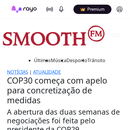
On Air
Podcasts
Log in
Premium
Últimas
Música
Desporto
Trânsito
NOTÍCIAS
|
ATUALIDADE
COP30 começa com apelo
para concretização de
medidas
A abertura das duas semanas de
negociações foi feita pelo
presidente da COP29.