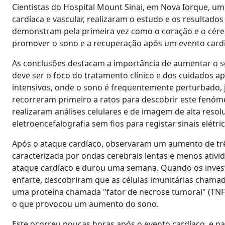
Cientistas do Hospital Mount Sinai, em Nova Iorque, um
cardíaca e vascular, realizaram o estudo e os resultados
demonstram pela primeira vez como o coração e o cére
promover o sono e a recuperação após um evento cardi
As conclusões destacam a importância de aumentar o s
deve ser o foco do tratamento clínico e dos cuidados
intensivos, onde o sono é frequentemente perturbado, 
recorreram primeiro a ratos para descobrir este fenóm
realizaram análises celulares e de imagem de alta resol
eletroencefalografia sem fios para registar sinais elétr
Após o ataque cardíaco, observaram um aumento de trê
caracterizada por ondas cerebrais lentas e menos ati
ataque cardíaco e durou uma semana. Quando os inves
enfarte, descobriram que as células imunitárias cham
uma proteína chamada "fator de necrose tumoral" (TNF
o que provocou um aumento do sono.
Este ocorreu poucas horas após o evento cardíaco, e n