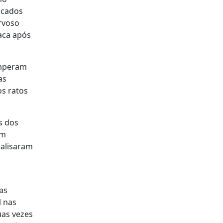
icados
rvoso
íaca após
omperam
as
s ratos
s dos
om
nalisaram
as
l nas
uas vezes