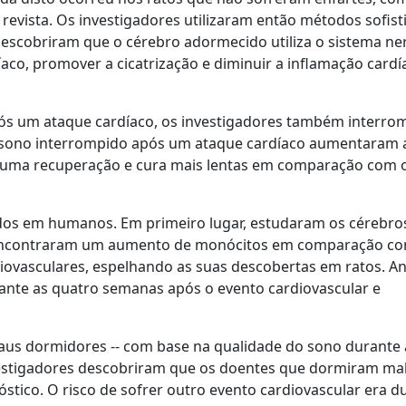
revista. Os investigadores utilizaram então métodos sofist
 descobriram que o cérebro adormecido utiliza o sistema ne
díaco, promover a cicatrização e diminuir a inflamação card
pós um ataque cardíaco, os investigadores também interr
m sono interrompido após um ataque cardíaco aumentaram 
a uma recuperação e cura mais lentas em comparação com o
dos em humanos. Em primeiro lugar, estudaram os cérebro
e encontraram um aumento de monócitos em comparação c
iovasculares, espelhando as suas descobertas em ratos. A
nte as quatro semanas após o evento cardiovascular e
aus dormidores -- com base na qualidade do sono durante 
vestigadores descobriram que os doentes que dormiram ma
tico. O risco de sofrer outro evento cardiovascular era d