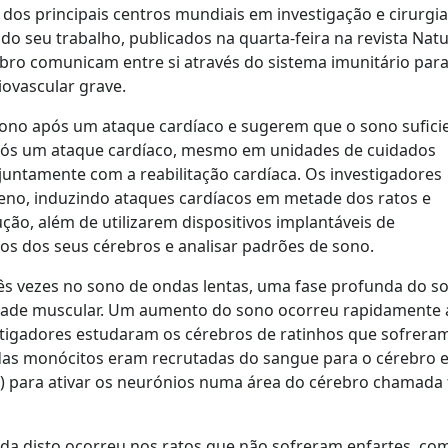
 dos principais centros mundiais em investigação e cirurgia
 do seu trabalho, publicados na quarta-feira na revista Natu
bro comunicam entre si através do sistema imunitário par
ovascular grave.
ono após um ataque cardíaco e sugerem que o sono sufici
 após um ataque cardíaco, mesmo em unidades de cuidados
juntamente com a reabilitação cardíaca. Os investigadores
eno, induzindo ataques cardíacos em metade dos ratos e
ução, além de utilizarem dispositivos implantáveis de
icos dos seus cérebros e analisar padrões de sono.
s vezes no sono de ondas lentas, uma fase profunda do s
vidade muscular. Um aumento do sono ocorreu rapidamente 
tigadores estudaram os cérebros de ratinhos que sofrer
adas monócitos eram recrutadas do sangue para o cérebro 
) para ativar os neurónios numa área do cérebro chamada 
ada disto ocorreu nos ratos que não sofreram enfartes, co