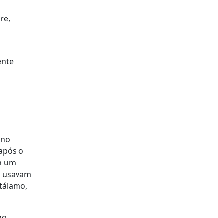
re,
a
ente
ono
após o
am um
e usavam
tálamo,
mo