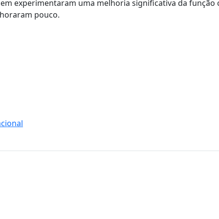
m experimentaram uma melhoria significativa da função c
lhoraram pouco.
cional