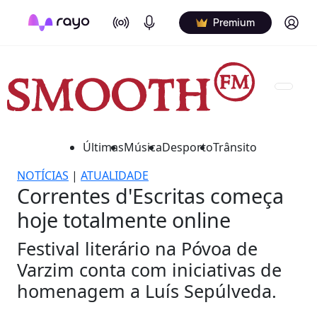
On Air
Podcasts
Log in
Premium
Últimas
Música
Desporto
Trânsito
NOTÍCIAS
|
ATUALIDADE
Correntes d'Escritas começa
hoje totalmente online
Festival literário na Póvoa de
Varzim conta com iniciativas de
homenagem a Luís Sepúlveda.