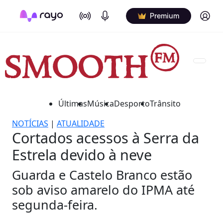
On Air
Podcasts
Log in
Premium
Últimas
Música
Desporto
Trânsito
NOTÍCIAS
|
ATUALIDADE
Cortados acessos à Serra da
Estrela devido à neve
Guarda e Castelo Branco estão
sob aviso amarelo do IPMA até
segunda-feira.