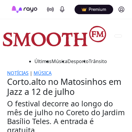
On Air
Podcasts
Log in
Premium
Últimas
Música
Desporto
Trânsito
NOTÍCIAS
|
MÚSICA
Corto.alto no Matosinhos em
Jazz a 12 de julho
O festival decorre ao longo do
mês de julho no Coreto do Jardim
Basílio Teles. A entrada é
gratuita.