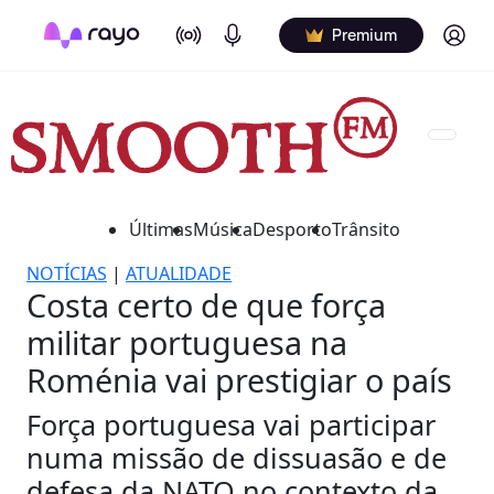
On Air
Podcasts
Log in
Premium
Últimas
Música
Desporto
Trânsito
NOTÍCIAS
|
ATUALIDADE
Costa certo de que força
militar portuguesa na
Roménia vai prestigiar o país
Força portuguesa vai participar
numa missão de dissuasão e de
defesa da NATO no contexto da