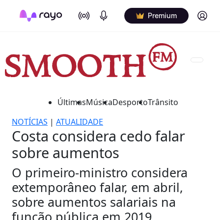
On Air
Podcasts
Log in
Premium
Últimas
Música
Desporto
Trânsito
NOTÍCIAS
|
ATUALIDADE
Costa considera cedo falar
sobre aumentos
O primeiro-ministro considera
extemporâneo falar, em abril,
sobre aumentos salariais na
função pública em 2019