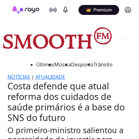
On Air
Podcasts
Log in
Premium
Últimas
Música
Desporto
Trânsito
NOTÍCIAS
|
ATUALIDADE
Costa defende que atual
reforma dos cuidados de
saúde primários é a base do
SNS do futuro
O primeiro-ministro salientou a