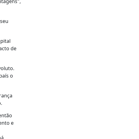
ntagens",
 seu
pital
acto de
oluto.
país o
urança
.
então
ento e
há