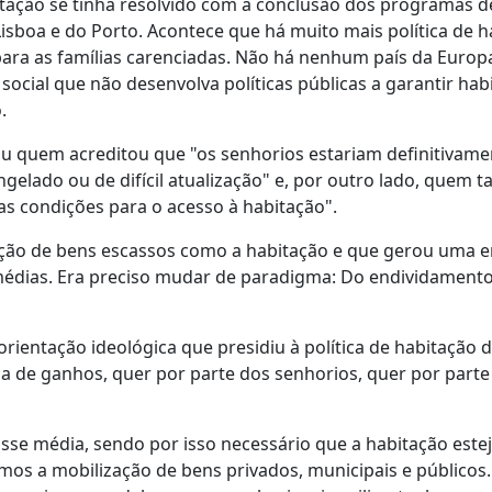
tação se tinha resolvido com a conclusão dos programas d
isboa e do Porto. Acontece que há muito mais política de h
para as famílias carenciadas. Não há nenhum país da Europ
ial que não desenvolva políticas públicas a garantir hab
.
icou quem acreditou que "os senhorios estariam definitivam
gelado ou de difícil atualização" e, por outro lado, quem
 as condições para o acesso à habitação".
ação de bens escassos como a habitação e que gerou uma
médias. Era preciso mudar de paradigma: Do endividamento
rientação ideológica que presidiu à política de habitação 
 de ganhos, quer por parte dos senhorios, quer por parte
sse média, sendo por isso necessário que a habitação este
os a mobilização de bens privados, municipais e públicos.