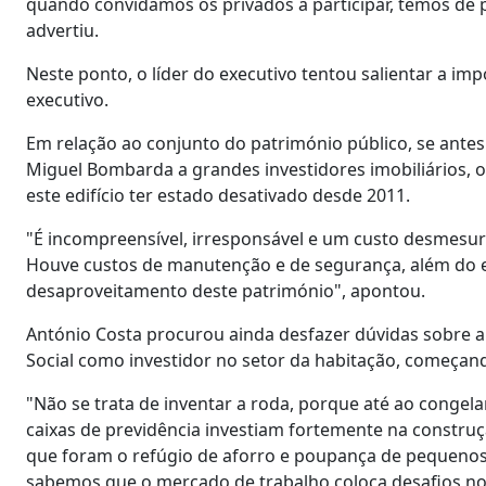
quando convidamos os privados a participar, temos de
advertiu.
Neste ponto, o líder do executivo tentou salientar a im
executivo.
Em relação ao conjunto do património público, se ante
Miguel Bombarda a grandes investidores imobiliários, o
este edifício ter estado desativado desde 2011.
"É incompreensível, irresponsável e um custo desmesu
Houve custos de manutenção e de segurança, além do en
desaproveitamento deste património", apontou.
António Costa procurou ainda desfazer dúvidas sobre a
Social como investidor no setor da habitação, começand
"Não se trata de inventar a roda, porque até ao conge
caixas de previdência investiam fortemente na constru
que foram o refúgio de aforro e poupança de pequenos
sabemos que o mercado de trabalho coloca desafios no