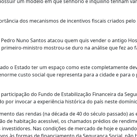
 possuir um modelo em que senhorio e inquilino tenham va
portância dos mecanismos de incentivos fiscais criados pelo
s Pedro Nuno Santos atacou quem quis vender o antigo Hos
 primeiro-ministro mostrou-se duro na análise que fez ao f
rado o Estado ter um espaço como este completamente dev
orme custo social que representa para a cidade e para o 
 participação do Fundo de Estabilização Financeira da Seg
o por invocar a experiência histórica do país neste domínio
lamento das rendas (na década de 40 do século passado) as 
ção de habitação acessível, os chamados prédios de rendim
 investidores. Nas condições de mercado de hoje e quando
vos às formas de financiamento da Segurança Social, não 