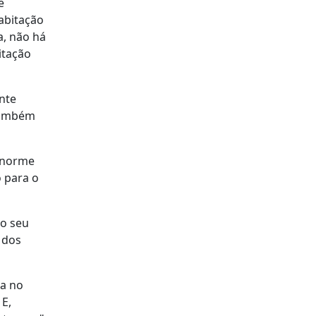
e
abitação
a, não há
itação
ente
 também
 enorme
 para o
do seu
 dos
ja no
 E,