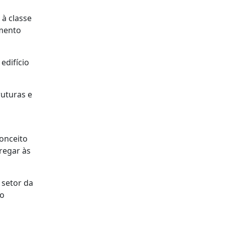
 à classe
amento
edifício
uturas e
conceito
regar às
 setor da
 o