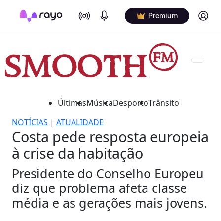
On Air
Podcasts
Log in
Premium
Últimas
Música
Desporto
Trânsito
NOTÍCIAS
|
ATUALIDADE
Costa pede resposta europeia
à crise da habitação
Presidente do Conselho Europeu
diz que problema afeta classe
média e as gerações mais jovens.