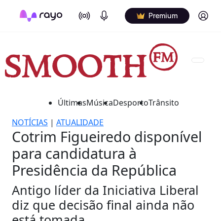
On Air
Podcasts
Log in
Premium
Últimas
Música
Desporto
Trânsito
NOTÍCIAS
|
ATUALIDADE
Cotrim Figueiredo disponível
para candidatura à
Presidência da República
Antigo líder da Iniciativa Liberal
diz que decisão final ainda não
está tomada.