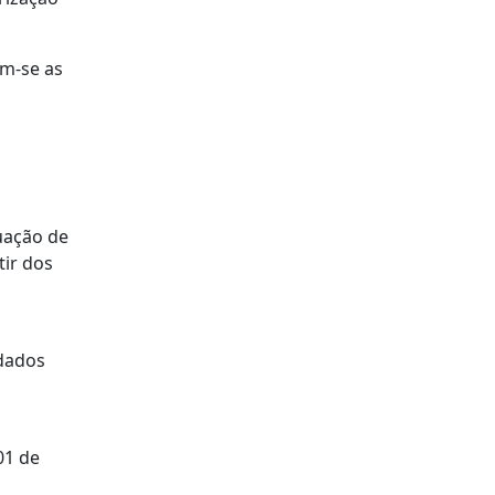
am-se as
uação de
tir dos
 dados
01 de