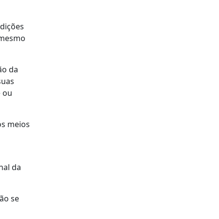
ndições
o mesmo
ão da
suas
e ou
os meios
nal da
ão se