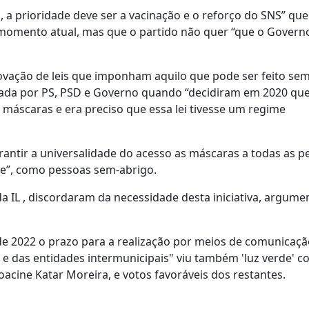
 a prioridade deve ser a vacinação e o reforço do SNS” que
momento atual, mas que o partido não quer “que o Governo
rovação de leis que imponham aquilo que pode ser feito se
sada por PS, PSD e Governo quando “decidiram em 2020 que
 máscaras e era preciso que essa lei tivesse um regime
antir a universalidade do acesso as máscaras a todas as p
e”, como pessoas sem-abrigo.
da IL , discordaram da necessidade desta iniciativa, argum
 de 2022 o prazo para a realização por meios de comunicaçã
s e das entidades intermunicipais" viu também 'luz verde' 
oacine Katar Moreira, e votos favoráveis dos restantes.