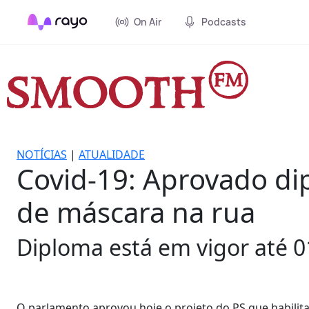
On Air
Podcasts
NOTÍCIAS
|
ATUALIDADE
Covid-19: Aprovado di
de máscara na rua
Diploma está em vigor até 0
O parlamento aprovou hoje o projeto do PS que habilit