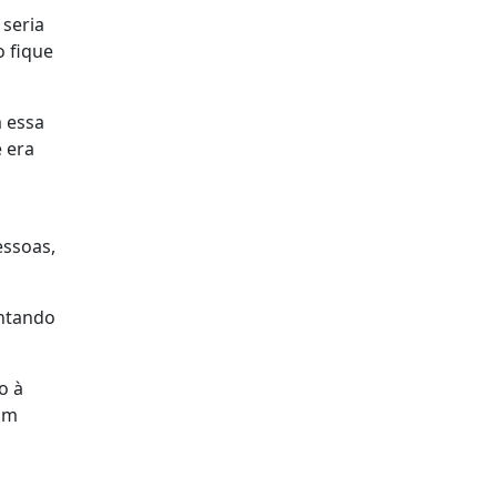
 seria
 fique
m essa
 era
essoas,
entando
o à
com