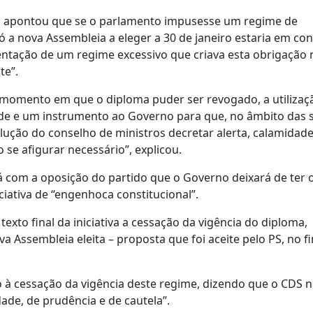
lves apontou que se o parlamento impusesse um regime de
ó a nova Assembleia a eleger a 30 de janeiro estaria em co
mentação de um regime excessivo que criava esta obrigaçã
te”.
 momento em que o diploma puder ser revogado, a utilizaç
ldade e um instrumento ao Governo para que, no âmbito das 
lução do conselho de ministros decretar alerta, calamidad
o se afigurar necessário”, explicou.
á com a oposição do partido que o Governo deixará de ter 
ciativa de “engenhoca constitucional”.
exto final da iniciativa a cessação da vigência do diploma,
 Assembleia eleita – proposta que foi aceite pelo PS, no fi
 à cessação da vigência deste regime, dizendo que o CDS n
dade, de prudência e de cautela”.