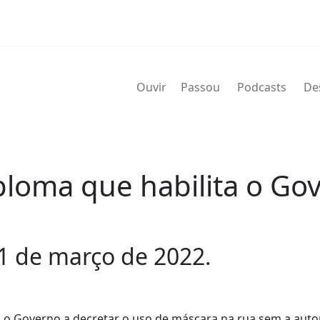
Ouvir
Passou
Podcasts
De
ploma que habilita o Go
1 de março de 2022.
a o Governo a decretar o uso de máscara na rua sem a auto