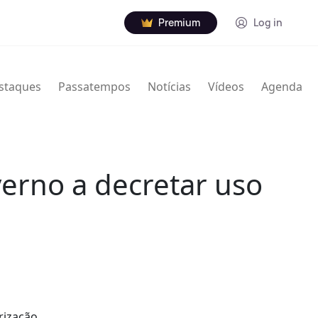
Premium
Log in
staques
Passatempos
Notícias
Vídeos
Agenda
verno a decretar uso
rização