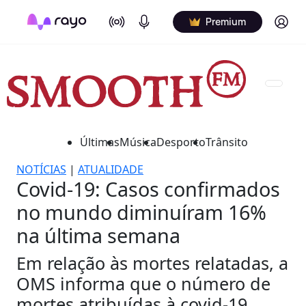
On Air
Podcasts
Log in
Premium
Últimas
Música
Desporto
Trânsito
NOTÍCIAS
|
ATUALIDADE
Covid-19: Casos confirmados
no mundo diminuíram 16%
na última semana
Em relação às mortes relatadas, a
OMS informa que o número de
mortes atribuídas à covid-19