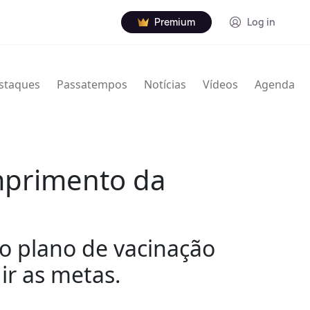
Premium
Log in
staques
Passatempos
Notícias
Vídeos
Agenda
umprimento da
o plano de vacinação
ir as metas.