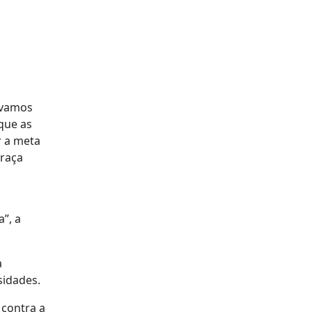
 vamos
 que as
r a meta
Graça
”, a
a
sidades.
 contra a