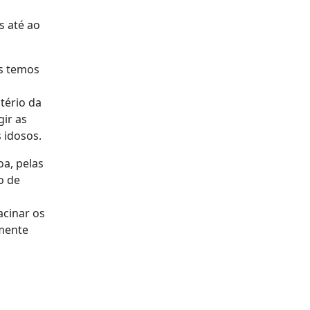
s até ao
ós temos
tério da
gir as
 idosos.
oa, pelas
o de
a
acinar os
lmente