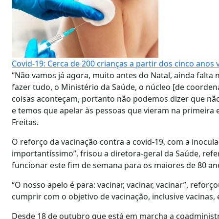
Covid-19: Cerca de 200 crianças a partir dos cinco anos
“Não vamos já agora, muito antes do Natal, ainda falt
fazer tudo, o Ministério da Saúde, o núcleo [de coorden
coisas aconteçam, portanto não podemos dizer que não
e temos que apelar às pessoas que vieram na primeira
Freitas.
O reforço da vacinação contra a covid-19, com a inocul
importantíssimo”, frisou a diretora-geral da Saúde, ref
funcionar este fim de semana para os maiores de 80 a
“O nosso apelo é para: vacinar, vacinar, vacinar”, refo
cumprir com o objetivo de vacinação, inclusive vacinas
Desde 18 de outubro que está em marcha a coadministraç