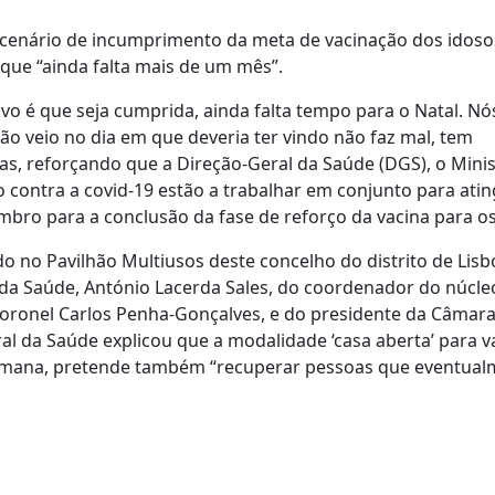
 o cenário de incumprimento da meta de vacinação dos idoso
 que “ainda falta mais de um mês”.
vo é que seja cumprida, ainda falta tempo para o Natal. N
o veio no dia em que deveria ter vindo não faz mal, tem
itas, reforçando que a Direção-Geral da Saúde (DGS), o Minis
contra a covid-19 estão a trabalhar em conjunto para atin
mbro para a conclusão da fase de reforço da vacina para os
do no Pavilhão Multiusos deste concelho do distrito de Lisb
da Saúde, António Lacerda Sales, do coordenador do núcle
coronel Carlos Penha-Gonçalves, e do presidente da Câmar
ral da Saúde explicou que a modalidade ‘casa aberta’ para v
 semana, pretende também “recuperar pessoas que eventua