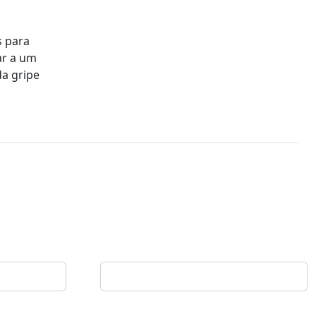
s para
ar a um
da gripe