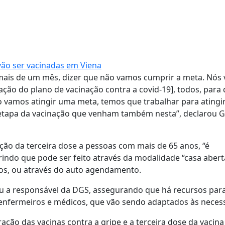
 vão ser vacinadas em Viena
a mais de um mês, dizer que não vamos cumprir a meta. Nós
ação do plano de vacinação contra a covid-19], todos, para
 vamos atingir uma meta, temos que trabalhar para atingi
 etapa da vacinação que venham também nesta”, declarou 
ação da terceira dose a pessoas com mais de 65 anos, “é
erindo que pode ser feito através da modalidade “casa aberta
nos, ou através do auto agendamento.
rçou a responsável da DGS, assegurando que há recursos par
, enfermeiros e médicos, que vão sendo adaptados às neces
ão das vacinas contra a gripe e a terceira dose da vacina