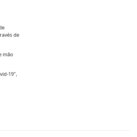
de
través de
de mão
id-19",