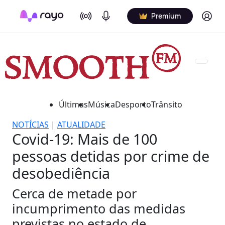
On Air
Podcasts
Log in
Premium
Últimas
Música
Desporto
Trânsito
NOTÍCIAS
|
ATUALIDADE
Covid-19: Mais de 100
pessoas detidas por crime de
desobediência
Cerca de metade por
incumprimento das medidas
previstas no estado de