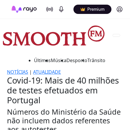
On Air
Podcasts
Log in
Premium
Últimas
Música
Desporto
Trânsito
NOTÍCIAS
|
ATUALIDADE
Covid-19: Mais de 40 milhões
de testes efetuados em
Portugal
Números do Ministério da Saúde
não incluem dados referentes
aos autotestes.