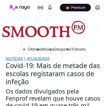
On Air
Podcasts
Log in
Premium
Últimas
Música
Desporto
Trânsito
NOTÍCIAS
|
ATUALIDADE
Covid-19: Mais de metade das
escolas registaram casos de
infeção
Os dados divulgados pela
Fenprof revelam que houve casos
de covid-19 em quase três mil