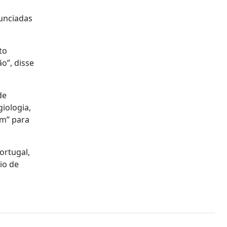
unciadas
to
o”, disse
de
giologia,
ém” para
ortugal,
io de