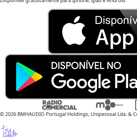
Disponível gratuitamente para Iphone, Ipad e Android
© 2026 BMHAUDIO Portugal Holdings, Unipessoal Lda. & C