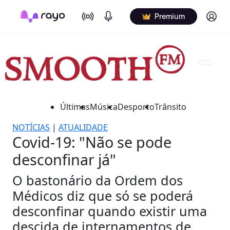
On Air
Podcasts
Log in
Premium
Últimas
Música
Desporto
Trânsito
NOTÍCIAS
|
ATUALIDADE
Covid-19: "Não se pode
desconfinar já"
O bastonário da Ordem dos
Médicos diz que só se poderá
desconfinar quando existir uma
descida de internamentos de